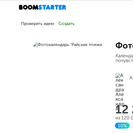
Проверить идею
Создать
Фот
Календа
почувст
А
12
из 120 
10%
Завер