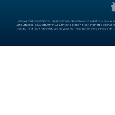
Посещая сайт
boomstarter.ru
, вы предоставляете согласие на обработку данных 
автоматически осуществляется Обществом с ограниченной ответственностью «Б
Москва, Ленинский проспект, 15А) на условиях
Пользовательского соглашения