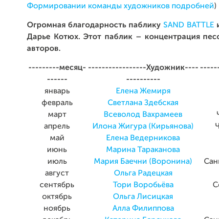
Формировании команды художников подробней
)
Огромная благодарность паблику
SAND BATTLE
и
Дарье Котюх. Этот паблик – концентрация пес
авторов.
---------месяц-
-----------------Художник----
-----
------
----------
январь
Елена Жемиря
февраль
Светлана Здебская
март
Всеволод Вахрамеев
апрель
Илона Жигура (Кирьянова)
Ч
май
Елена Ведерникова
июнь
Марина Тараканова
июль
Мария Баечни (Воронина)
Сан
август
Ольга Радецкая
сентябрь
Тори Воробьёва
С
октябрь
Ольга Лисицкая
ноябрь
Алла Филиппова