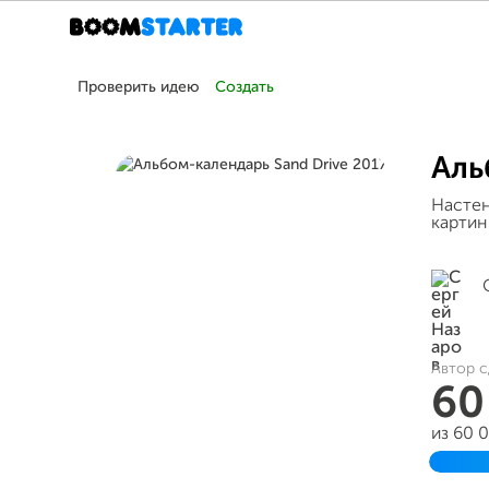
Проверить идею
Создать
Аль
Настен
картин
Автор с
60
из 60 
Заве