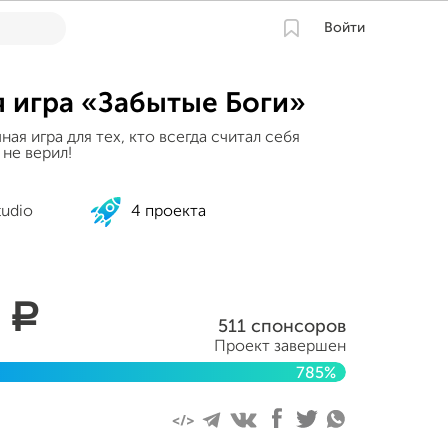
Войти
 игра «Забытые Боги»
ая игра для тех, кто всегда считал себя
 не верил!
tudio
4 проекта
5
a
511 спонсоров
Проект завершен
785%
 2019