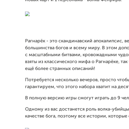
новых карт и 1 персонажа - волка Фенрира.
Рагнарёк - это скандинавский апокалипсис, в
большинства богов и всему миру. В этом доп
с масштабными битвами, кровожадными чудо
взяты из классического мифа о Рагнарёке, та
ещё более странных описаний!
Потребуется несколько вечеров, просто чтобы
гарантируем, что этого набора хватит на дес
В полную версию игры смогут играть до 9 чел
Одному из вас достанется роль волка-убийцы
качестве бога, поэтому все истории, которые