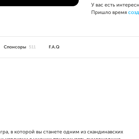
У вас есть интерес
Пришло время
созд
Спонсоры
511
F.A.Q
гра, в которой вы станете одним из скандинавских