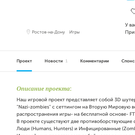
За
У ва
Ростов-на-Дону
Игры
При
Проект
Новости
1
Комментарии
Спон
Описание проекта
:
Наш игровой проект представляет собой 3D шутер
"Nazi-zombies" с сеттингом на Вторую Мировую в
распространения игры- на бесплатной основе- FTP:
В проекте существуют две противоборствующие 
Люди (Humans, Hunters) и Инфицированные (Zombie