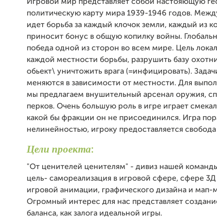
Игровой мир представляет собой настояющую ге
политическую карту мира 1939-1946 годов. Меж
идет борьба за каждый клочок земли, каждый из к
приносит бонус в общую копилку войны. Глобальн
победа одной из сторон во всем мире. Цель локал
каждой местности борьбы, разрушить базу охотни
обьект\ уничтожить врага (=инфицировать). Задач
меняются в зависимости от местности. Для выпол
мы предлагаем внушительный арсенал оружия, с
перков. Очень большую роль в игре играет смекалк
какой бы фракции он не присоединился. Игра по
нелинейностью, игроку предоставляется свобода
Цели проекта
:
"От ценителей ценителям" - дивиз нашей команд
цель- самореализация в игровой сфере, сфере 3Д
игровой анимации, графического дизайна и мап-
Огромный интерес для нас представляет создани
баланса, как залога идеальной игры.