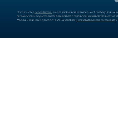
Посещая сайт
boomstarter.ru
, вы предоставляете согласие на обработку данных 
автоматически осуществляется Обществом с ограниченной ответственностью «Б
Москва, Ленинский проспект, 15А) на условиях
Пользовательского соглашения