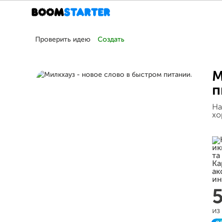
Проверить идею
Создать
М
п
На
хо
из