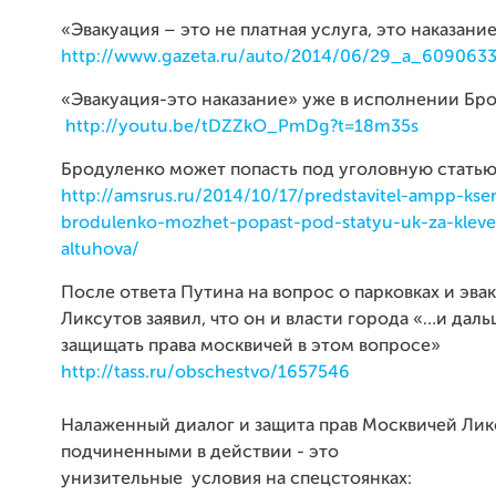
«Эвакуация – это не платная услуга, это наказани
http://www.gazeta.ru/auto/2014/06/29_a_6090633
«Эвакуация-это наказание» уже в исполнении Бр
http://youtu.be/tDZZkO_PmDg?t=18m35s
Бродуленко может попасть под уголовную статью 
http://amsrus.ru/2014/10/17/predstavitel-ampp-kse
brodulenko-mozhet-popast-pod-statyu-uk-za-kleve
altuhova/
После ответа Путина на вопрос о парковках и эва
Ликсутов заявил, что он и власти города «…и дал
защищать права москвичей в этом вопросе»
http://tass.ru/obschestvo/1657546
Налаженный диалог и защита прав Москвичей Ли
подчиненными в действии - это
унизительные условия на спецстоянках: