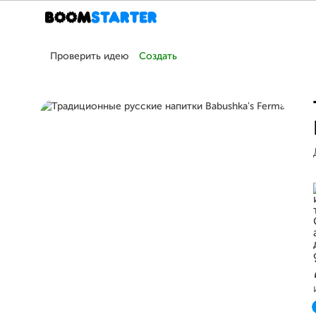
Проверить идею
Создать