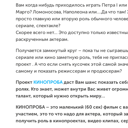
Вам когда нибудь приходилось играть Петра I ил
Марго? Ломоносова, Наполеона или….Да что там! 
просто главную или вторую роль обычного челове
сериале, спектакле?
Скорее всего нет… Это доступно только известн
раскрученным актерам.
Получается замкнутый круг – пока ты не сыграешь
сериале или кино заметную роль, тебя не приглас
проект . А что если снять кусочек этой самой зн
самому и показать режиссерам и продюсерам?
Проект
КИНОПРОБА
даст Вам шанс показать себ
ролях. Кто знает, может внутри Вас живет огром
талант, который нужно открыть миру…
КИНОПРОБА – это маленький (60 сек) фильм с в
участием, это то что надо для актера, который 
получить роль в кинопроектах, видео клипах, се