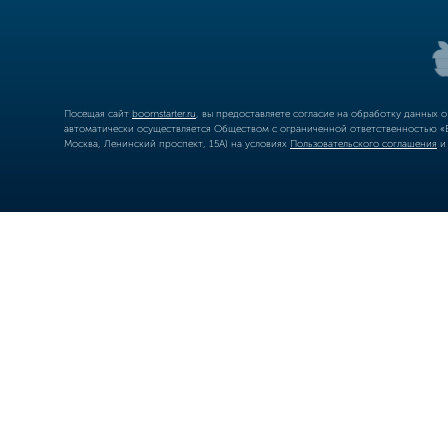
Посещая сайт
boomstarter.ru
, вы предоставляете согласие на обработку данных 
автоматически осуществляется Обществом с ограниченной ответственностью «Б
Москва, Ленинский проспект, 15А) на условиях
Пользовательского соглашения