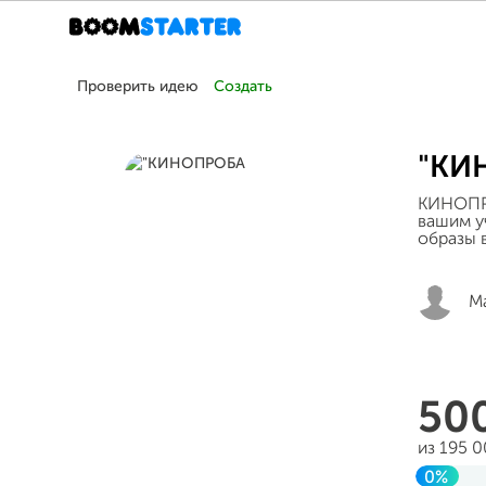
Проверить идею
Создать
"КИ
КИНОПРО
вашим у
образы в
М
50
из 195 
0%