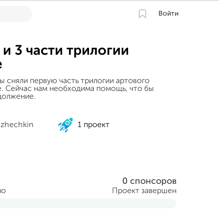
Войти
 и 3 части трилогии
e
ы сняли первую часть трилогии артового
e. Сейчас нам необходима помощь, что бы
должение.
ozhechkin
1 проект
0 спонсоров
но
Проект завершен
уста 2013