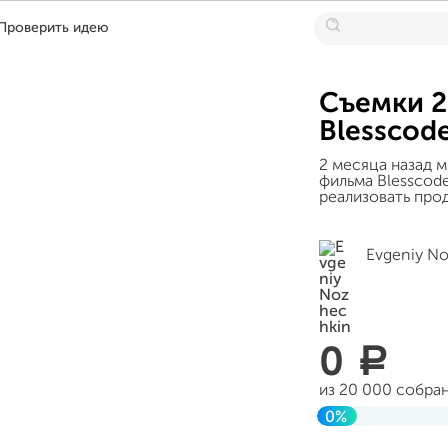
Проверить идею
Съемки 2
Blesscod
2 месяца назад м
фильма Blesscod
реализовать про
Evgeniy N
0
a
из 20 000 собра
0%
Завершен 21 авг