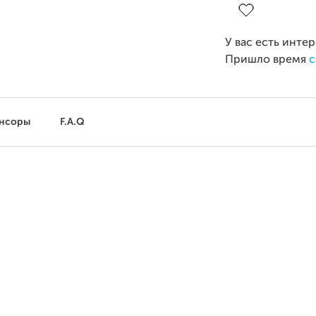
У вас есть инте
Пришло время
с
нсоры
F.A.Q