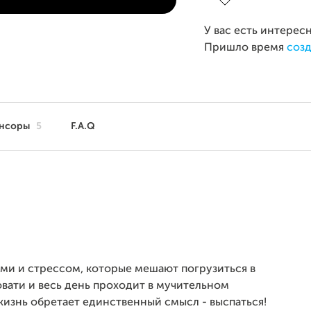
У вас есть интерес
Пришло время
созд
нсоры
5
F.A.Q
ами и стрессом, которые мешают погрузиться в
овати и весь день проходит в мучительном
жизнь обретает единственный смысл - выспаться!