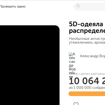
Проверить идею
5D-одеяла 
распредел
Необычные антистр
утяжелением, арома
Александр Во
Автор сделал виртуаль
10 064 
из 1 000 000 собра
Завершен 17 октябр