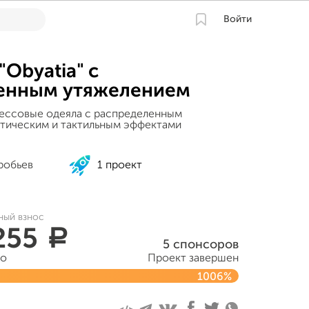
Войти
"Obyatia" с
енным утяжелением
ессовые одеяла с распределенным
тическим и тактильным эффектами
робьев
1 проект
ный взнос
255
a
5 спонсоров
но
Проект завершен
1006%
я 2020