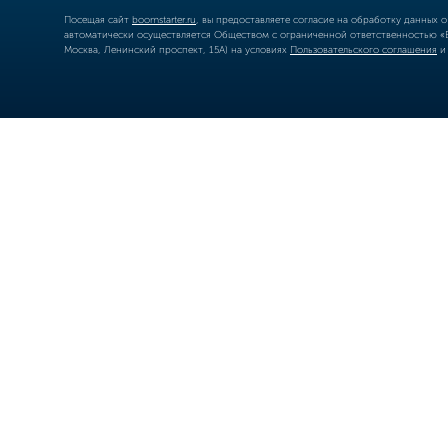
Посещая сайт
boomstarter.ru
, вы предоставляете согласие на обработку данных 
автоматически осуществляется Обществом с ограниченной ответственностью «Б
Москва, Ленинский проспект, 15А) на условиях
Пользовательского соглашения