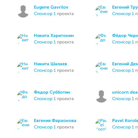
Eugene Gavrilov
Евгений Тр
спонсор 1
проекта
спонсор 1
п
Никита Харитонин
Фёдор Чер
спонсор 1
проекта
спонсор 1
п
Никита Шалаев
Евгений Де
спонсор 1
проекта
спонсор 1
п
Федор Субботин
unicorn de
спонсор 1
проекта
спонсор 1
п
Евгения Фараонова
Pavel Korol
спонсор 1
проекта
спонсор 1
п