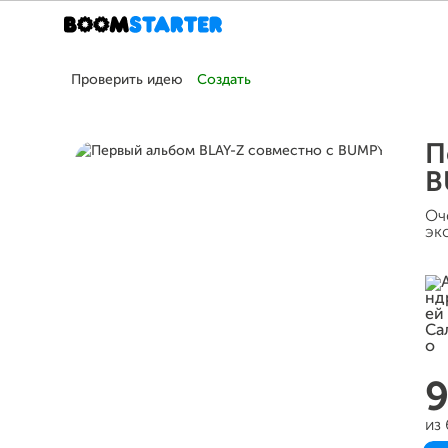
Проверить идею
Создать
П
B
Оч
эк
9
из