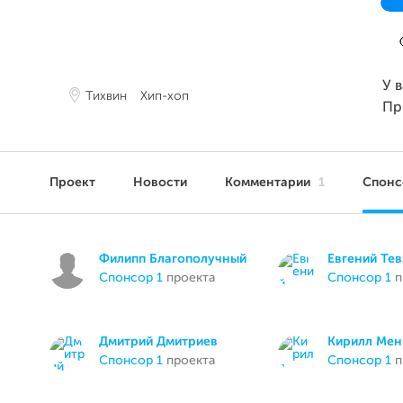
У 
Тихвин
Хип-хоп
Пр
Проект
Новости
Комментарии
1
Спон
Филипп Благополучный
Евгений Тев
спонсор 1
проекта
спонсор 1
п
Дмитрий Дмитриев
Кирилл Мен
спонсор 1
проекта
спонсор 1
п