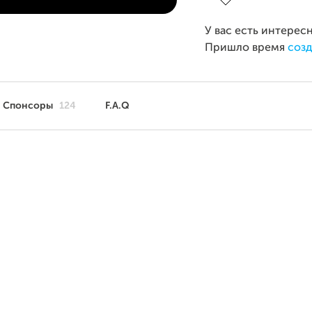
У вас есть интерес
Пришло время
созд
Спонсоры
124
F.A.Q