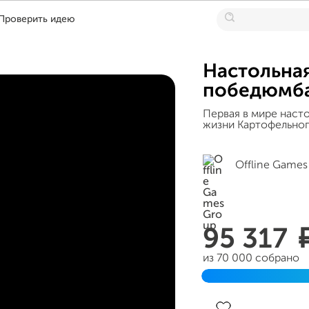
Проверить идею
Настольна
победюмб
Первая в мире наст
жизни Картофельног
Offline Games
95 317
из 70 000 собрано
Завершен 29 феврал