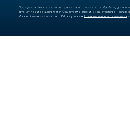
Посещая сайт
boomstarter.ru
, вы предоставляете согласие на обработку данных 
автоматически осуществляется Обществом с ограниченной ответственностью «Б
Москва, Ленинский проспект, 15А) на условиях
Пользовательского соглашения