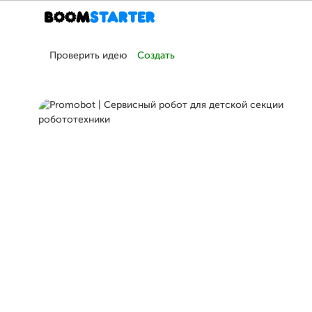
Проверить идею
Создать