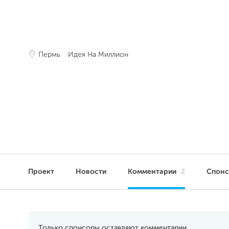
Пермь
Идея На Миллион
Проект
Новости
Комментарии
2
Спон
Только спонсоры оставляют комментарии.