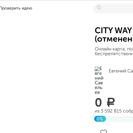
Проверить идею
CITY WAY
(отменен
Онлайн карта, по
беспрепятственн
Евгений Са
0
a
из 3 592 815 соб
0%
До цели