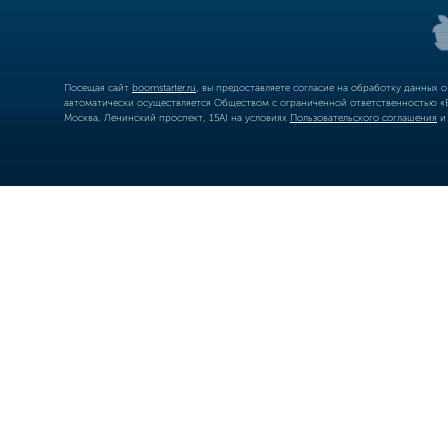
Посещая сайт
boomstarter.ru
, вы предоставляете согласие на обработку данных 
автоматически осуществляется Обществом с ограниченной ответственностью «Б
Москва, Ленинский проспект, 15А) на условиях
Пользовательского соглашения