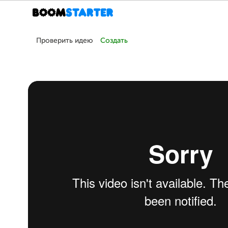
Проверить идею
Создать