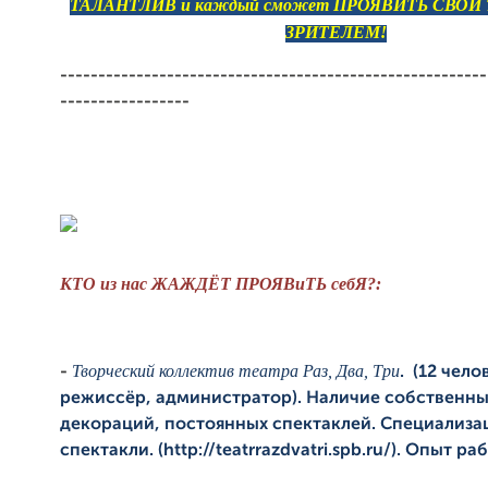
ТАЛАНТЛИВ и каждый сможет ПРОЯВИТЬ СВОЙ 
ЗРИТЕЛЕМ!
--------------------------------------------------------
-----------------
КТО из нас ЖАЖДЁТ ПРОЯВиТЬ себЯ?:
Творческий коллектив театра Раз, Два, Три
-
. (12 чело
режиссёр, администратор). Наличие собственн
декораций, постоянных спектаклей. Специализац
спектакли. (http://teatrrazdvatri.spb.ru/). Опыт ра