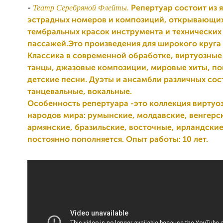
Театр Серебряной Флейты.
-
Репертуар состоит из 
эстрадных номеров и композиций, открывающи
тембральных красок инструмента и технических
пассажей.Это произведения для широкого круга
Классика в современной обработке, виртуозны
танцы, джазовые композиции, мировые хиты, по
детские песни. Дуэты и ансамбли различных сос
танцевальные, вокальные.
Особенность репертуара -это коллекция виртуо
народов мира: румынские, молдавские, венгерс
армянские, бразильские, восточные, ирландские
постоянно пополняется. Опыт работы: 10 лет.