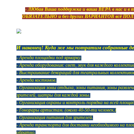
-
ЛЮбая Ваша поддержка и ваша ВЕРА в нас и в то
ОБЯЗАТЕЛЬНО и без других ВАРИАНТОВ всё П
И наконец! Куда же мы потратим собранные де
- Аренда площадки под ярмарку.
- Аренда оборудования: свет, звук для каждого коллектив
- Выстраивание декораций для театральных коллективо
- Аренда костюмов.
- Организация зоны отдыха, зоны питания, зоны развлече
зрителей, шатры для каждой зоны.
- Организация охраны и контроль порядка на всей площад
- Гонорары артистам. (около 40-50-ти человек.)
- Организация питания для зрителей.
- Аренда транспорта для доставки необходимого на пло
обратно.