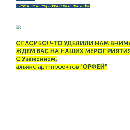
- Текущие и непредвиденные расходы.
СПАСИБО! ЧТО УДЕЛИЛИ НАМ ВНИМ
ЖДЁМ ВАС НА НАШИХ МЕРОПРИЯТИЯ
С Уважением,
альянс арт-проектов "ОРФЕЙ"