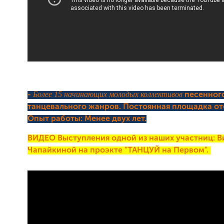
Более 15 начинающих молодых коллективов
-
песенног
танцевального жанров. Постоянная площадка от
Опыт работы: Менее двух лет.
ВИДЕО Выступления одной из наших участниц: 
Чапайкиной на проэкте "ТАНЦУЙ на Первом".