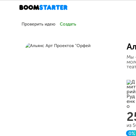
Проверить идею
Создать
Ал
Мы 
мол
теа
2
из 
0%