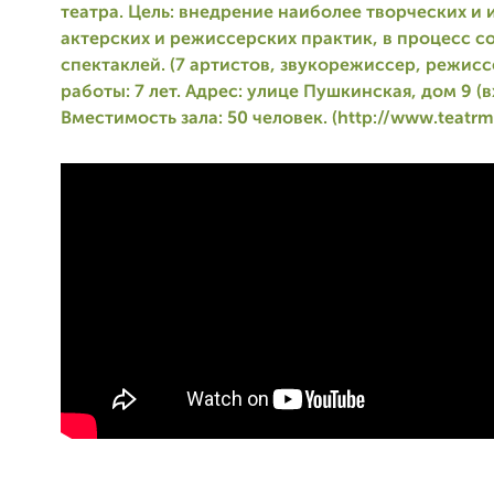
театра. Цель: внедрение наиболее творческих и 
актерских и режиссерских практик, в процесс с
спектаклей. (7 артистов, звукорежиссер, режисс
работы: 7 лет. Адрес: улице Пушкинская, дом 9 (в
Вместимость зала: 50 человек. (http://www.teatrmi