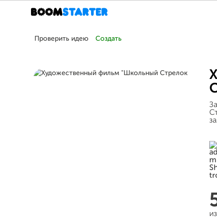
Проверить идею
Создать
Х
С
З
Ст
з
и