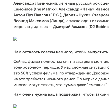
Александр Ломинский
, легенды русской рок сц
Самойлов
(
the Matrixx
),
Александр «Чача» Ивано
Антон Пух Павлов
(
F.P.G.
),
Дария «Нуки» Ставров
Леонид Максимов
(
Линда
), а также один из самы
мировых диджеев —
Дмитрий Алмазов
(
DJ Bobina
Нам осталось совсем немного, чтобы выпустить 
Сейчас фильм полностью снят и застрял в монта
тонировочном периоде. У нас сложная ситуация с
это 50% успеха фильма, по утверждению Джорджа
на это требуется немного денег. По меркам дан
многие могут сказать, что сумма даже "смешная"
Нам очень нужна ваша поддержка, чтобы законч