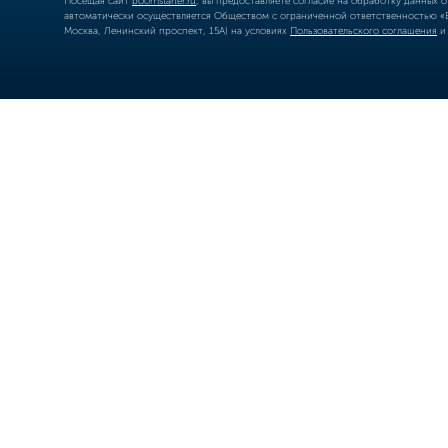
Посещая сайт
boomstarter.ru
, вы предоставляете согласие на обработку данных 
автоматически осуществляется Обществом с ограниченной ответственностью «Б
Москва, Ленинский проспект, 15А) на условиях
Пользовательского соглашения