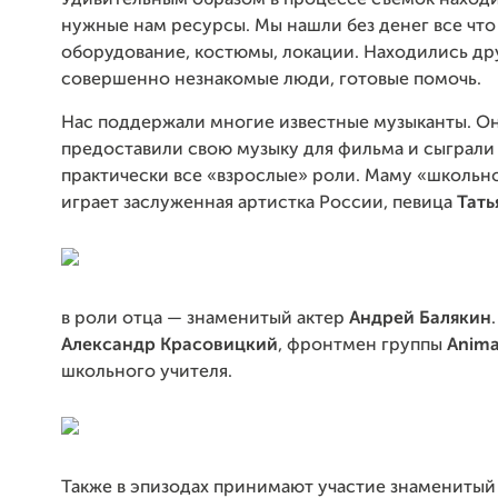
Удивительным образом в процессе съемок находи
нужные нам ресурсы. Мы нашли без денег все чт
оборудование, костюмы, локации. Находились др
совершенно незнакомые люди, готовые помочь.
Нас поддержали многие известные музыканты. О
предоставили свою музыку для фильма и сыграли
практически все «взрослые» роли. Маму «школьн
играет заслуженная артистка России, певица
Тать
в роли отца — знаменитый актер
Андрей Балякин
.
Александр Красовицкий
, фронтмен группы
Anima
школьного учителя.
Также в эпизодах принимают участие знаменитый