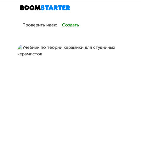
Проверить идею
Создать