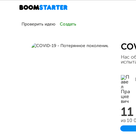
Проверить идею
Создать
COV
Нас об
испыта
11
из 10 
Заве