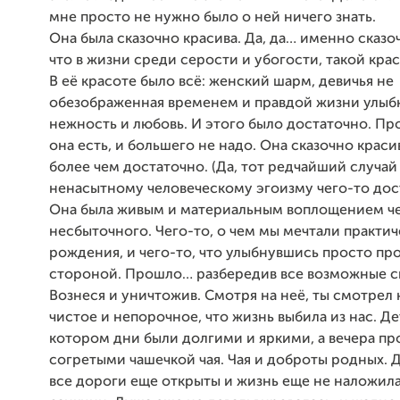
мне просто не нужно было о ней ничего знать.
Она была сказочно красива. Да, да… именно сказ
что в жизни среди серости и убогости, такой крас
В её красоте было всё: женский шарм, девичья не
обезображенная временем и правдой жизни улыбк
нежность и любовь. И этого было достаточно. Про
она есть, и большего не надо. Она сказочно красив
более чем достаточно. (Да, тот редчайший случай
ненасытному человеческому эгоизму чего-то дос
Она была живым и материальным воплощением ч
несбыточного. Чего-то, о чем мы мечтали практич
рождения, и чего-то, что улыбнувшись просто пр
стороной. Прошло… разбередив все возможные сп
Вознеся и уничтожив. Смотря на неё, ты смотрел 
чистое и непорочное, что жизнь выбила из нас. Де
котором дни были долгими и яркими, а вечера пр
согретыми чашечкой чая. Чая и доброты родных. Д
все дороги еще открыты и жизнь еще не наложила