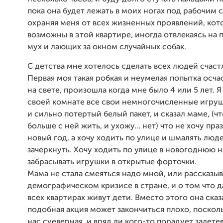
пока она будет лежать в моих ногах под рабочим 
охраняя меня от всех жизненных проявлений, кот
возможны в этой квартире, иногда отвлекаясь на
мух и лающих за окном случайных собак.
С детства мне хотелось сделать всех людей счас
Первая моя такая робкая и неумелая попытка осча
на свете, произошла когда мне было 4 или 5 лет. Я
своей комнате все свои немногочисленные игруш
и сильно потертый белый пакет, и сказал маме, (чт
больше с ней жить, и ухожу… нет) что не хочу пра
новый год, а хочу ходить по улице и шмалять люд
зачеркнуть. Хочу ходить по улице в новогоднюю н
забрасывать игрушки в открытые форточки.
Мама не стала смеяться надо мной, или рассказыв
демографическом кризисе в стране, и о том что д
всех квартирах живут дети. Вместо этого она сказа
подобная акция может закончиться плохо, посколь
нас суеверная, и вряд ли кого-то порадует залет