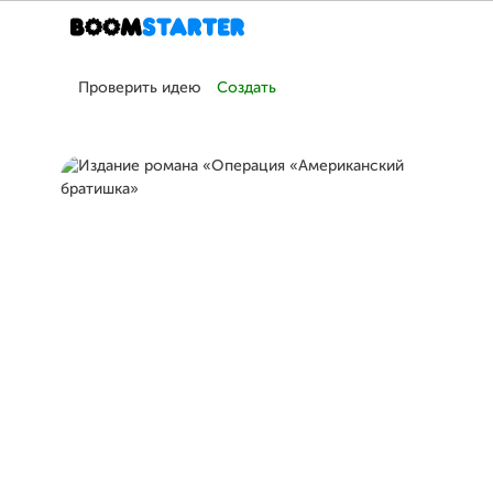
Проверить идею
Создать