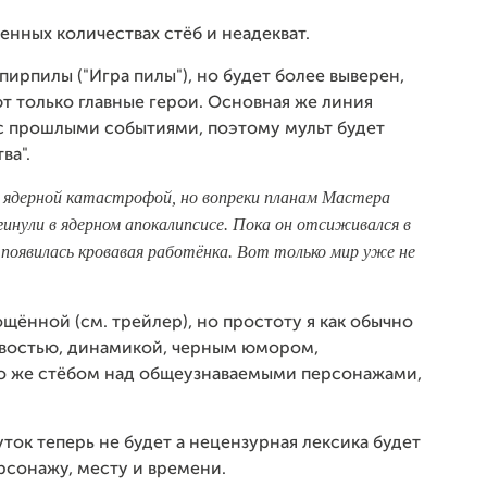
нных количествах стёб и неадекват.
ирпилы ("Игра пилы"), но будет более выверен,
т только главные герои. Основная же линия
 с прошлыми событиями, поэтому мульт будет
ва".
н ядерной катастрофой, но вопреки планам Мастера
гинули в ядерном апокалипсисе. Пока он отсиживался в
вь появилась кровавая работёнка. Вот только мир уже не
щённой (см. трейлер), но простоту я как обычно
востью, динамикой, черным юмором,
 же стёбом над общеузнаваемыми персонажами,
ок теперь не будет а нецензурная лексика будет
рсонажу, месту и времени.