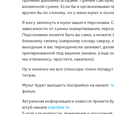
прочими фалоимитаторами. Причем сам бумст
вложенной сумме. Если бы я организовывал п
вручил бы по слонику, но у меня мульт и осн
Я могу запихнуть в мульт вашего персонажа. С
зависимости от суммы пожертвования, персон
Персонажем можете быть вы сами, а можете бы
ближнему своему (например соседу сверху, 
выходным и вас периодически заливает, дела
припаркованной под вашими окнами, а еще он
мы отвлеклись, простите, накипело).
Ну и конечно же все спонсоры точно попадут 
титрах.
Мульт будет выходить посерийно на канале
"к
фильм.
Актуальная информация и новости проекта бу
ютуб-канале
коробка тв
E-mail для вопросов, пожеланий и посыланий