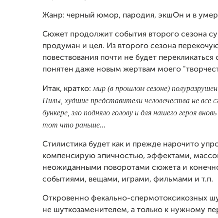
Жанр: черный юмор, пародия, экшОн и в умере
Сюжет продолжит события второго сезона суп
продуман и цел. Из второго сезона перекочую
повествования почти не будет перекликаться
понятен даже новым жертвам моего "творчест
мир (в прошлом сезоне) полуразруше
Итак, кратко:
Пилы, худшие представители человечества не все с
бункере, зло подняло голову и для нашего героя вно
тот что раньше...
Стилистика будет как и прежде нарочито упро
компенсирую эпичностью, эффектами, массо
неожиданными поворотами сюжета и конечно
событиями, вещами, играми, фильмами и т.п.
Откровенно фекально-спермотоксикозных шут
не шуткозаменителем, а только к нужному пе