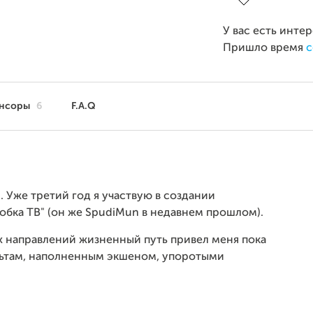
У вас есть инте
Пришло время
с
нсоры
6
F.A.Q
 Уже третий год я участвую в создании
обка ТВ" (он же SpudiMun в недавнем прошлом).
ех направлений жизненный путь привел меня пока
там, наполненным экшеном, упоротыми