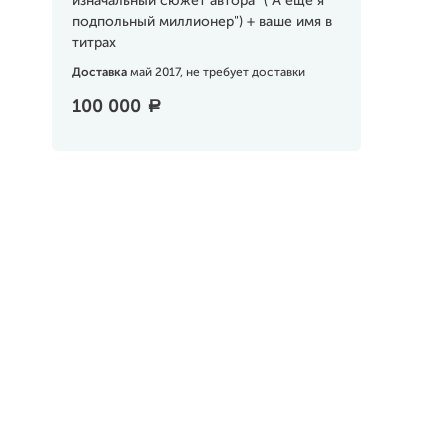
изначальный сюжет автора” ("А ещё я
подпольный миллионер") + ваше имя в
титрах
Доставка
май 2017, не требует доставки
100 000
a