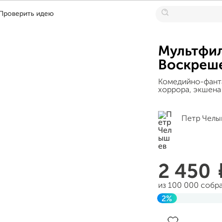
Проверить идею
Мультфил
Воскреш
Комедийно-фанта
хоррора, экшена 
Петр Чел
2 450
из 100 000 собр
2%
Завершен 15 янв