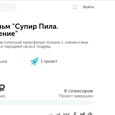
Войти
ьм "Супир Пила.
ение"
стический мультфильм-боевик с элементами
и пародией на всё подряд.
ышев
1 проект
a
6 спонсоров
ано
Проект завершен
аря 2017