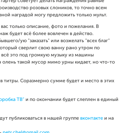
артер советует делать награждения равные
роизводство розовых слоников, то точно всем
овной наградой могу предложить только мульт.
 вас только описание, фото и пожелания. В
аж будет всё более вовлечен в действо.
вшего/ую "заказать" или возжелать "всех благ"
который сверлит свою ванну рано утром по
я всё это под громкую музыку из машины
 олень такой мусор мимо урны кидает, но что-то
в титры. Соразмерно сумме будет и место в этих
оробка ТВ"
и по окончании будет слеплен в единый
дут публиковаться в нашей группе
вконтакте
и на
 -
petr.chel@gmail.com