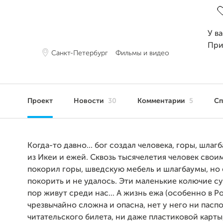
У в
При
Санкт-Петербург
Фильмы и видео
Проект
Новости
30
Комментарии
5
С
Когда-то давно... бог создал человека, горы, шлаг
из Икеи и ежей. Сквозь тысячелетия человек свои
покорил горы, шведскую мебель и шлагбаумы, но 
покорить и не удалось. Эти маленькие колючие с
пор живут среди нас... А жизнь ежа (особенно в Р
чрезвычайно сложна и опасна, нет у него ни паспо
читательского билета, ни даже пластиковой карты