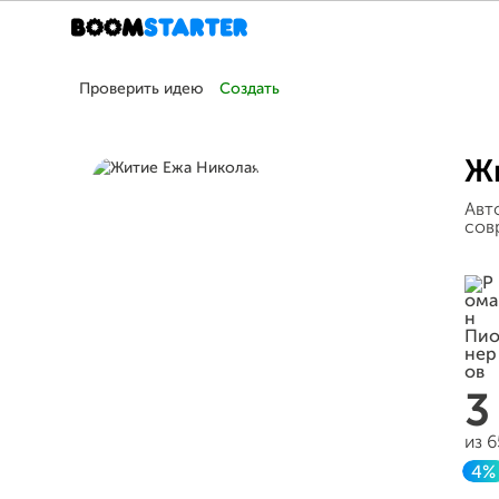
Проверить идею
Создать
Ж
Авт
сов
3
из 
4%
З