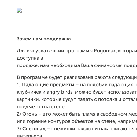
Зачем нам поддержка
Для выпуска версии программы
Pogumax
, котора
доступна в
продаже, нам необходима Ваша финансовая подд
В программе будет реализована работа следующи
1)
Падающие предметы
– на подобии падающих ш
клубничек и
angry
birds
, можно будет использова
картинки, которые будут падать с потолка и оттал
предметов на стене.
2)
Огонь
– это может быть пламя в свободном мес
или горение контуров объектов на стене, наприме
3)
Снегопад
– снежинки падают и накапливаются 
интерьера.