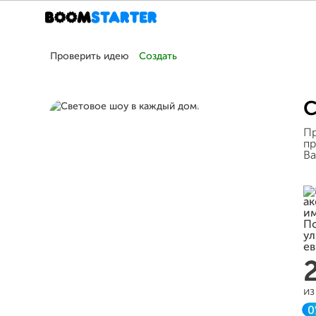
Проверить идею
Создать
С
Пр
пр
В
из
0