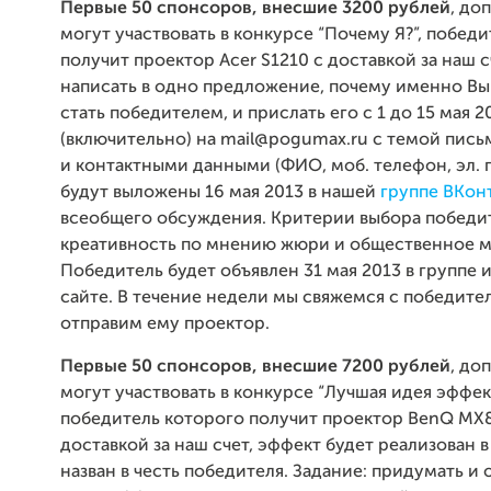
Первые 50 спонсоров, внесшие 3200 рублей
, до
могут участвовать в конкурсе “Почему Я?”, побед
получит проектор Acer S1210 с доставкой за наш с
написать в одно предложение, почему именно В
стать победителем, и прислать его с 1 до 15 мая 2
(включительно) на mail@pogumax.ru с темой пись
и контактными данными (ФИО, моб. телефон, эл. п
будут выложены 16 мая 2013 в нашей
группе ВКон
всеобщего обсуждения. Критерии выбора победи
креативность по мнению жюри и общественное м
Победитель будет объявлен 31 мая 2013 в группе 
сайте. В течение недели мы свяжемся с победите
отправим ему проектор.
Первые 50 спонсоров, внесшие 7200 рублей
, до
могут участвовать в конкурсе “Лучшая идея эффект
победитель которого получит проектор BenQ MX
доставкой за наш счет, эффект будет реализован 
назван в честь победителя. Задание: придумать и