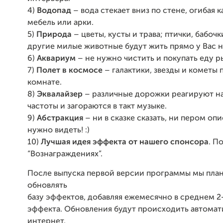
4)
Водопад
– вода стекает вниз по стене, огибая 
мебель или арки.
5)
Природа
– цветы, кусты и трава; птички, бабочк
другие милые животные будут жить прямо у Вас н
6)
Аквариум
– не нужно чистить и покупать еду р
7)
Полет в космосе
– галактики, звезды и кометы 
комнате.
8)
Эквалайзер
– различные дорожки реагируют на
частоты и загораются в такт музыке.
9)
Абстракция
– ни в сказке сказать, ни пером опи
нужно видеть! :)
10)
Лучшая идея эффекта от нашего спонсора
. П
“Вознаграждениях”.
После выпуска первой версии программы мы пла
обновлять
базу эффектов, добавляя ежемесячно в среднем 2
эффекта. Обновления будут происходить автомат
интернет.