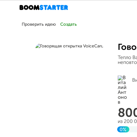
Проверить идею
Создать
Гово
Тепло В
неповто
В
80
из 200 
0%
Заверш