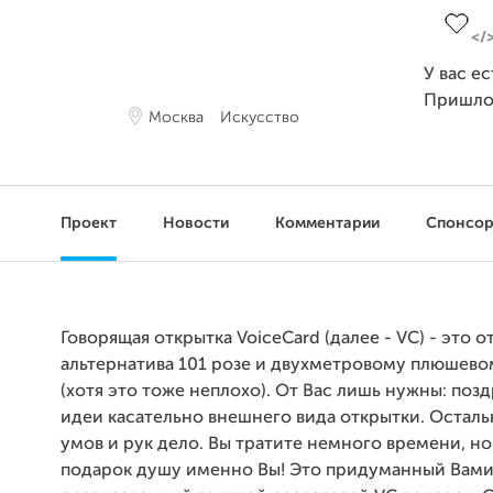
У вас е
Пришло
Москва
Искусство
Проект
Новости
Комментарии
Спонсо
Говорящая открытка VoiceCard (далее - VC) - это о
альтернатива 101 розе и двухметровому плюшев
(хотя это тоже неплохо). От Вас лишь нужны: поз
идеи касательно внешнего вида открытки. Остал
умов и рук дело. Вы тратите немного времени, но
подарок душу именно Вы! Это придуманный Вами