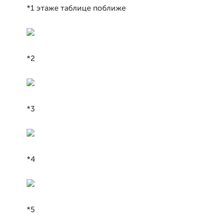
*1 этаже таблице поближе
*2
*3
*4
*5