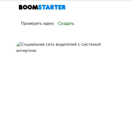
Проверить идею
Создать