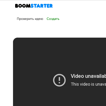
Проверить идею
Создать