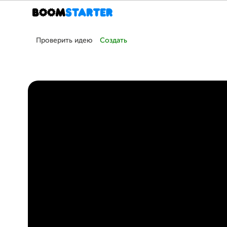
Проверить идею
Создать