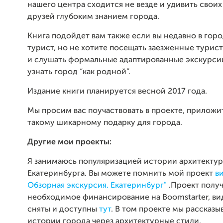
нашего центра сходится не везде и удивить свои
друзей глубоким знанием города.
Книга подойдет вам также если вы недавно в гор
турист, но не хотите посещать заезженные турис
и слушать формальные адаптированные экскурсии
узнать город “как родной”.
Издание книги планируется весной 2017 года.
Мы просим вас поучаствовать в проекте, приложит
такому шикарному подарку для города.
Другие мои проекты:
Я занимаюсь популяризацией истории архитекту
Екатеринбурга. Вы можете помнить мой проект
в
Обзорная экскурсия. Екатеринбург"
.Проект полу
необходимое финансирование на Boomstarter, ви
сняты и доступны
тут
. В том проекте мы рассказы
истории города через архитектурные стили.