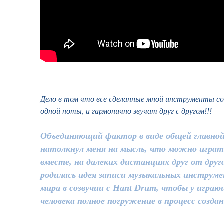
Дело в том что все сделанные мной инструменты с
одной ноты, и гармонично звучат друг с другом!!!
Объединяющий фактор в виде общей главно
натолкнул меня на мысль, что можно играт
вместе, на далеких дистанциях друг от друг
родилась идея записи музыкальных инструме
мира в созвучии с Hant Drum, чтобы у играю
человека полное погружение в процесс созда