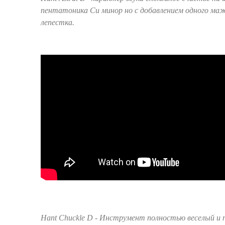
пентатоника Си минор но с добавлением одного ма
лепестка.
Hant Chuckle D
- Инструмент полностью веселый и 