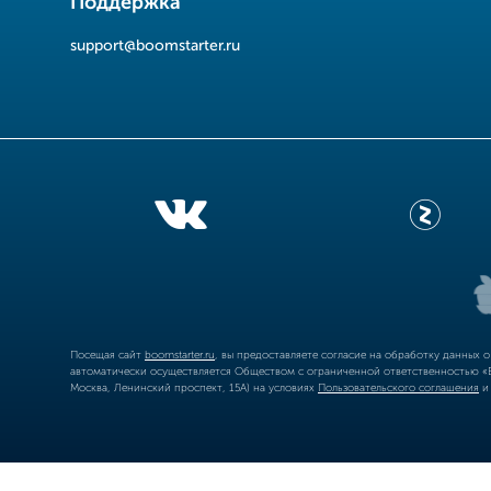
Поддержка
support@boomstarter.ru
Посещая сайт
boomstarter.ru
, вы предоставляете согласие на обработку данных 
автоматически осуществляется Обществом с ограниченной ответственностью «Б
Москва, Ленинский проспект, 15А) на условиях
Пользовательского соглашения