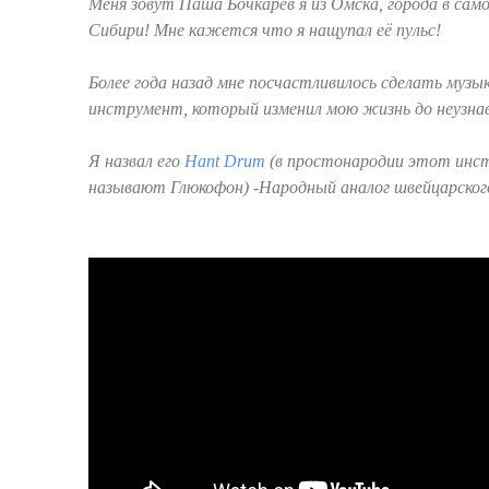
Меня зовут Паша Бочкарёв я из Омска, города в само
Сибири! Мне кажется что я нащупал её пульс!
Более года назад мне посчастливилось сделать музы
инструмент, который изменил мою жизнь до неузна
Я назвал его
Hant Drum
(в простонародии этот инс
называют Глюкофон) -Народный аналог швейцарског