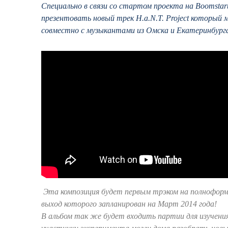
Специально в связи со стартом проекта на Boomstart
презентовать новый трек H.a.N.T. Project который 
совместно с музыкантами из Омска и Екатеринбург
Эта композиция будет первым трэком на полноформ
выход которого запланирован на Март 2014 года!
В альбом так же будет входить партии для изучени