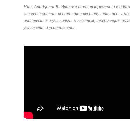
Hant Amalgama
B
- Это все три инструмента в одн
за счет сочетания нот потерял интуитивность, но
интересным музыкальным квестом, требующим боле
углубления и усидчивости.