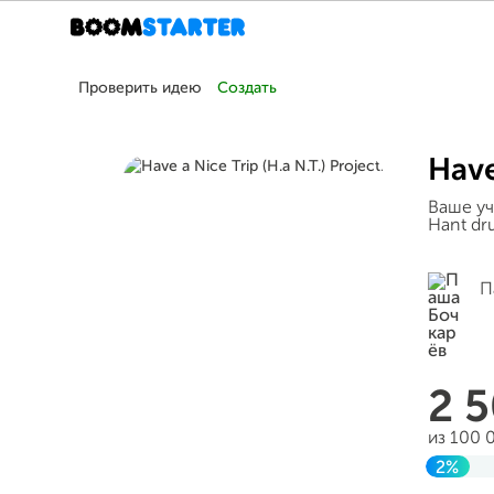
Проверить идею
Создать
Have
Ваше уч
Hant dr
П
2 
из 100 
2%
Завер