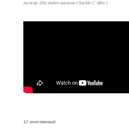
мажор. (На видео кастом Chuckle C Mini )
12 лепестковый