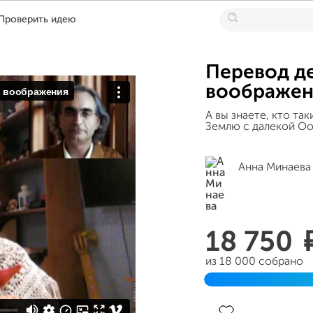
Проверить идею
Перевод де
воображен
А вы знаете, кто та
Землю с далекой Оо
Анна Минаева
18 750
из 18 000 собрано
Завершен 09 декабр