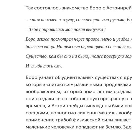
Так состоялось знакомство Боро с Астринре
…стоя на коленях в углу, со скрещенными руками, Бо
– Тебе понравилась моя новая выдумка?
Боро искоса посмотрел через правое плечо и увидел 
более мизинца. На нем был берет цвета спелой земл
Существо, кем бы оно ни было, тоже повернуло голо
И улыбнулось ему.
Боро узнает об удивительных существах с др
которые «питаются» различными проделками
воображением, который помогает им создават
они создали свою собственную прекрасную п
времена, и Астринрейды вынуждены были по
соседями, полностью лишенными силы вообра
применение грубой физической силы лишает 
маленькие человечки попадают на Землю. Зде