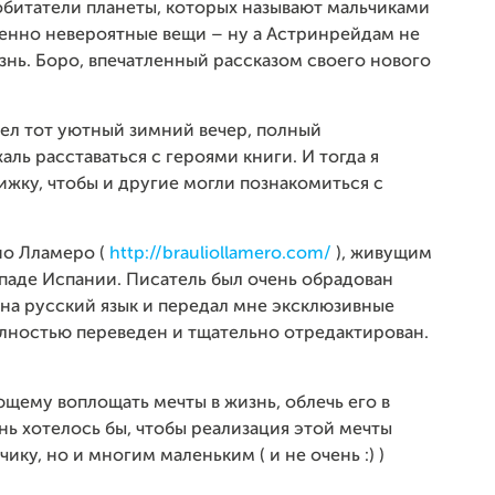
 обитатели планеты, которых называют мальчиками
енно невероятные вещи – ну а Астринрейдам не
знь. Боро, впечатленный рассказом своего нового
ел тот уютный зимний вечер, полный
аль расставаться с героями книги. И тогда я
ижку, чтобы и другие могли познакомиться с
ио Лламеро (
http://brauliollamero.com/
), живущим
ападе Испании. Писатель был очень обрадован
на русский язык и передал мне эксклюзивные
полностью переведен и тщательно отредактирован.
щему воплощать мечты в жизнь, облечь его в
ь хотелось бы, чтобы реализация этой мечты
ику, но и многим маленьким ( и не очень :) )