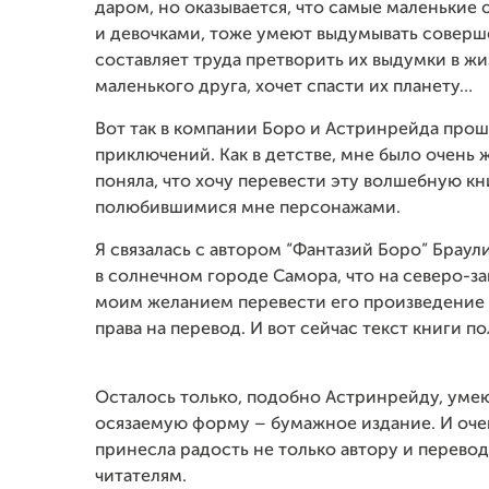
даром, но оказывается, что самые маленькие
и девочками, тоже умеют выдумывать соверш
составляет труда претворить их выдумки в жи
маленького друга, хочет спасти их планету…
Вот так в компании Боро и Астринрейда прош
приключений. Как в детстве, мне было очень ж
поняла, что хочу перевести эту волшебную кн
полюбившимися мне персонажами.
Я связалась с автором “Фантазий Боро” Браул
в солнечном городе Самора, что на северо-з
моим желанием перевести его произведение 
права на перевод. И вот сейчас текст книги 
Осталось только, подобно Астринрейду, умею
осязаемую форму – бумажное издание. И очен
принесла радость не только автору и переводч
читателям.