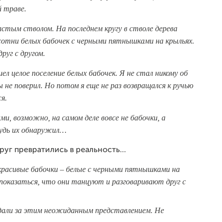
й траве.
олстым стволом. На последнем кругу в стволе дерева
 сотни белых бабочек с черными пятнышками на крыльях.
руг с другом.
ел целое поселение белых бабочек. Я не стал никому об
не поверил. Но потом я еще не раз возвращался к ручью
я.
и, возможно, на самом деле вовсе не бабочки, а
будь их обнаружил…
руг превратились в реальность…
 красивые бабочки – белые с черными пятнышками на
 показаться, что они танцуют и разговаривают друг с
али за этим неожиданным представлением. Не