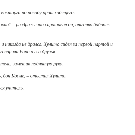
 восторга по поводу происходящего:
кно? – раздраженно спрашивал он, отгоняя бабочек
и и никогда не дрался. Хулито сидел за первой партой и
оворили Боро и его друзья.
итель, заметив поднятую руку.
рь, дон Косме, – ответил Хулито.
ся учитель.