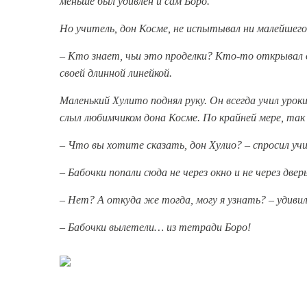
меньше
был
удивлен
и сам Боро.
Но учитель, дон Косме, не испытывал
ни малейшего
– Кто знает, чьи это проделки?
Кто-то открывал о
своей длинной
линейкой.
Маленький Хулито поднял руку. Он
всегда учил урок
слыл
любимчиком дона Косме. По крайней мере, так г
– Что вы хотите сказать, дон Хулио?
– спросил уч
– Бабочки попали сюда не через окно
и не через две
– Нет? А откуда же тогда, могу я
узнать? – удивил
– Бабочки вылетели… из тетради
Боро!