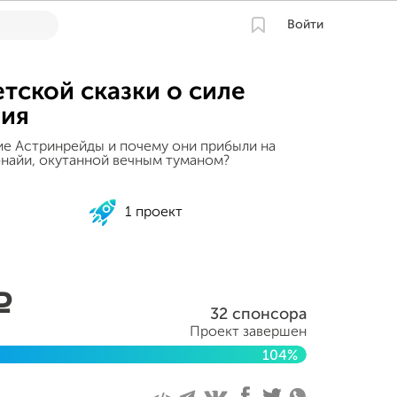
Войти
тской сказки о силе
ия
кие Астринрейды и почему они прибыли на
найи, окутанной вечным туманом?
1 проект
a
32 спонсора
Проект завершен
104%
я 2012