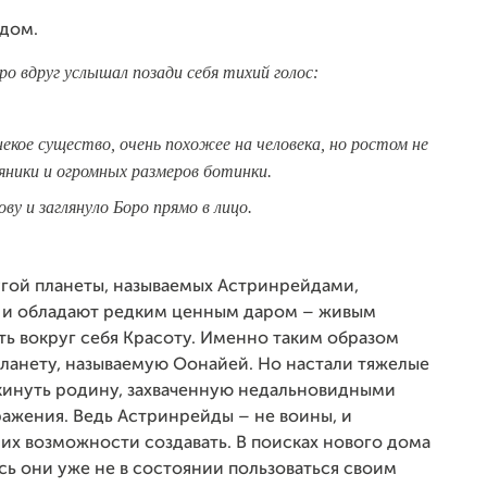
йдом.
ро вдруг услышал позади себя тихий голос:
некое существо, очень похожее на человека, но ростом не
яники и огромных размеров ботинки.
ву и заглянуло Боро прямо в лицо.
угой планеты, называемых Астринрейдами,
 и обладают редким ценным даром – живым
ь вокруг себя Красоту. Именно таким образом
ланету, называемую Оонайей. Но настали тяжелые
кинуть родину, захваченную недальновидными
жения. Ведь Астринрейды – не воины, и
их возможности создавать. В поисках нового дома
сь они уже не в состоянии пользоваться своим