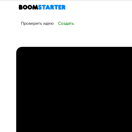
Проверить идею
Создать