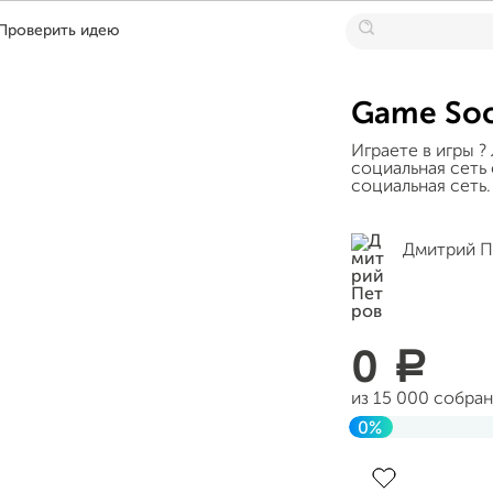
Проверить идею
Game Soc
Играете в игры ?
социальная сеть 
социальная сеть.
Дмитрий П
0
a
из 15 000 собра
0%
Завершен 16 мая