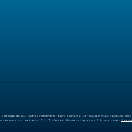
ых о посещении вами сайта
boomstarter.ru
(файлы cookie и иные пользовательские данные), сбо
ический и почтовый адрес: 119071, г Москва, Ленинский проспект, 15А) на условиях
Пользов