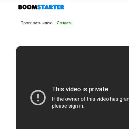
Проверить идею
Создать