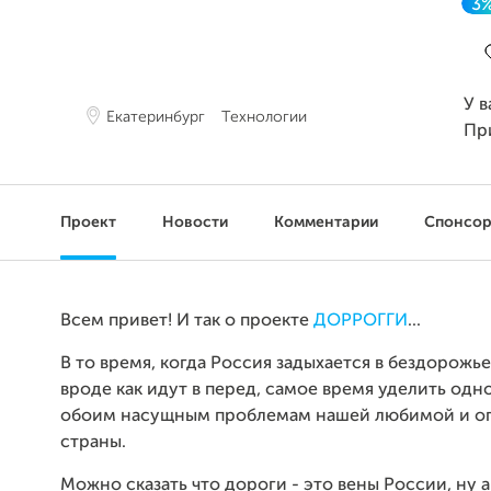
3
З
У в
Екатеринбург
Технологии
Пр
Проект
Новости
Комментарии
Спонсо
Всем привет! И так о проекте
ДОРРОГГИ
...
В то время, когда Россия задыхается в бездорожье
вроде как идут в перед, самое время уделить одно
обоим насущным проблемам нашей любимой и о
страны.
Можно сказать что дороги - это вены России, ну а