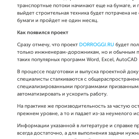
транспортные потоки начинают еще на бумаге, и
выйдет строительная техника будет потрачена не 
бумаги и пройдет не один месяц.
Как появился проект
Сразу отмечу, что проект
DORROGGI.RU
будет пол
только инжненерам-дорожникам, но и обычным п
таких популярных программ Word, Excel, AutoCAD и
В процессе подготовки и выпуска проектной док
специалисты сталкиваются с общераспростране
специализированными программами призванным
автоматизировать и ускорить работу.
На практике же производительность за частую ост
прежнем уровне, а то и падает из-за неумелого и
Информации указанной в литературе и справке п
всегда достаточно, а для выполнения задачи нужн