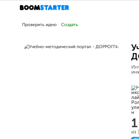
Проверить идею
Создать
У
Д
Инт
инж
1
из 