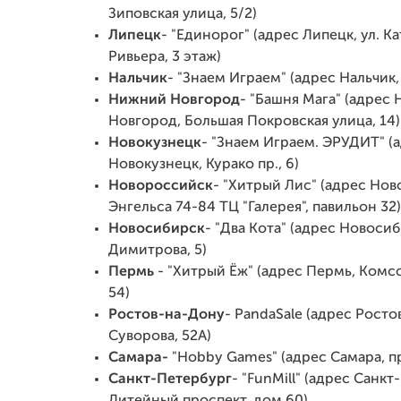
Зиповская улица, 5/2)
Липецк
- "Единорог" (адрес Липецк, ул. Ка
Ривьера, 3 этаж)
Нальчик
- "Знаем Играем" (адрес Нальчик,
Нижний Новгород
- "Башня Мага" (адрес
Новгород, Большая Покровская улица, 14)
Новокузнецк
- "Знаем Играем. ЭРУДИТ" (
Новокузнецк, Курако пр., 6)
Новороссийск
- "Хитрый Лис" (адрес Нов
Энгельса 74-84 ТЦ "Галерея", павильон 32)
Новосибирск
- "Два Кота" (адрес Новосиб
Димитрова, 5)
Пермь
- "Хитрый Ёж" (адрес Пермь, Комс
54)
Ростов-на-Дону
- PandaSale (адрес Росто
Суворова, 52А)
Самара-
"Hobby Games" (адрес Самара, пр
Санкт-Петербург
- "FunMill" (адрес Санкт