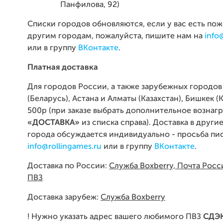
Панфилова, 92)
Списки городов обновляются, если у вас есть по
другим городам, пожалуйста, пишите нам на
info
или в группу
ВКонтакте
.
Платная доставка
Для городов России, а также зарубежных городо
(Беларусь), Астана и Алматы (Казахстан), Бишкек (
500р (при заказе выбрать дополнительное вознаг
«ДОСТАВКА»
из списка справа). Доставка в друг
города обсуждается индивидуально - просьба пис
info@rollingames.ru
или в группу
ВКонтакте
.
Доставка по России:
Служба Boxberry, Почта Росс
ПВЗ
Доставка зарубеж:
Служба Boxberry
! Нужно указать адрес вашего любимого ПВЗ
СДЭ