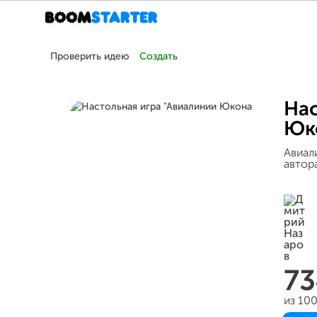
Проверить идею
Создать
Нас
Юк
Авиал
автора
73
из 10