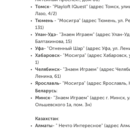
Литейный проспект, дом 60)
Томск
- "Playloft IQuest" (адрес Томск, ул
Лазо, 4/2)
Тюмень
- "Мосигра" (адрес Тюмень, ул. Р
131)
Улан-Удэ
- "Знаем Играем" (адрес Улан-Удэ
Балтахинова, 15)
Уфа
- "Огненный Шар" (адрес Уфа, ул. Лени
Хабаровск
- "Мосигра" (адрес Хабаровск,
1)
Челябинск
- "Знаем Играем" (адрес Челяби
Ленина, 61)
Ярославль
- "Мосигра" (адрес Ярославль, 
Беларусь
:
Минск
- "Знаем Играем" (адрес г. Минск, у
Ольшевского 1а, пом. 3н)
Казахстан
:
Алматы
- " Нечто Интересное" (адрес Алма