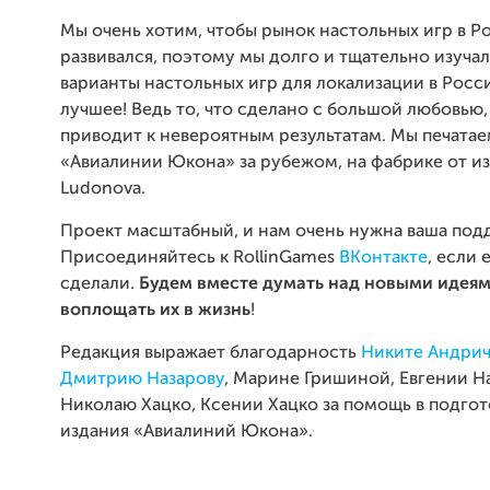
Мы очень хотим, чтобы рынок настольных игр в Р
развивался, поэтому мы долго и тщательно изуча
варианты настольных игр для локализации в Росс
лучшее! Ведь то, что сделано с большой любовью,
приводит к невероятным результатам. Мы печатае
«Авиалинии Юкона» за рубежом, на фабрике от и
Ludonova.
Проект масштабный, и нам очень нужна ваша под
Присоединяйтесь к RollinGames
ВКонтакте
, если 
сделали.
Будем вместе думать над новыми идеям
воплощать их в жизнь
!
Редакция выражает благодарность
Никите Андри
Дмитрию Назарову
, Марине Гришиной, Евгении Н
Николаю Хацко, Ксении Хацко за помощь в подгот
издания «Авиалиний Юкона».