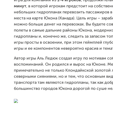
игра для компании из
1-4 игроков
, продолжител
минут
, в которой игрокам предстоит на собствен
небольших гидропланах перевозить пассажиров в
места на карте Юкона (Канада). Цель игры – зараб
можно больше денег на перевозках. Вы будете со
полеты в самые дальние районы Юкона, модерни
гидропланы и, конечно же, следить за запасом то
игры просты в освоении, при этом геймплей глубо
игры и ее компонентов невероятно красив и тема
Автор игры Аль Ледюк создал игру по мотивам с
воспоминаний. Он родился и вырос на Юконе. М
примечательно не только Клондайкской золотой 
северными сияниями, но и тем, что основным ви
транспорта там являются гидропланы, так как доб
большинство городов Юкона дорогой по суше нел