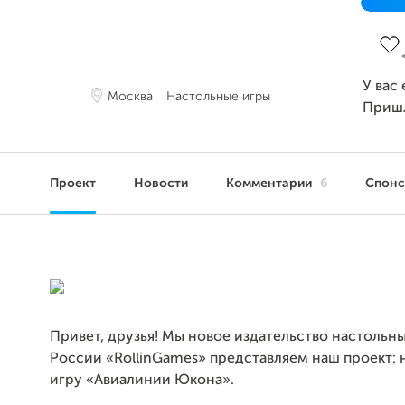
Заве
У вас
Москва
Настольные игры
Приш
Проект
Новости
Комментарии
6
Спон
Привет, друзья! Мы новое издательство настольны
России «RollinGames» представляем наш проект:
игру «Авиалинии Юкона».