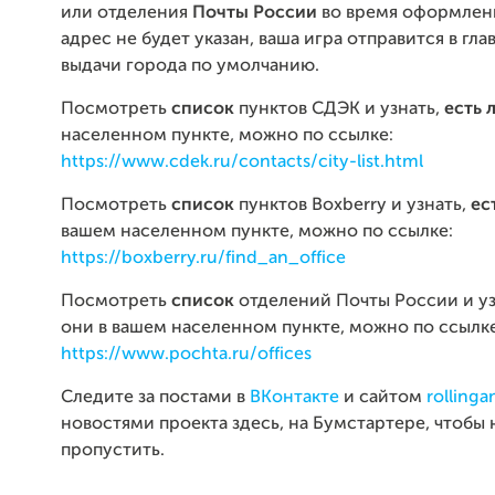
или отделения
Почты России
во время оформлени
адрес не будет указан, ваша игра отправится в гла
выдачи города по умолчанию.
Посмотреть
список
пунктов СДЭК и узнать,
есть 
населенном пункте, можно по ссылке:
https://www.cdek.ru/contacts/city-list.html
Посмотреть
список
пунктов Boxberry и узнать,
ес
вашем населенном пункте, можно по ссылке:
https://boxberry.ru/find_an_office
Посмотреть
список
отделений Почты России и у
они в вашем населенном пункте, можно по ссылке
https://www.pochta.ru/offices
Следите за постами в
ВКонтакте
и сайтом
rollinga
новостями проекта здесь, на Бумстартере, чтобы 
пропустить.