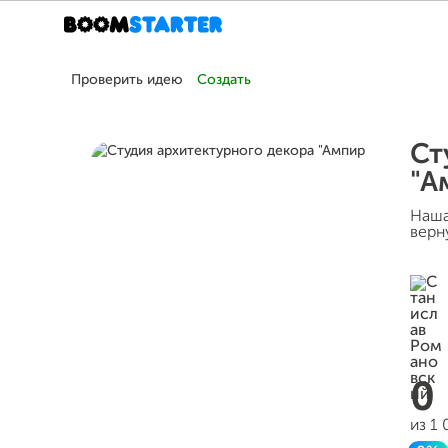
Проверить идею
Создать
Ст
"А
Наша
верн
0
из 1