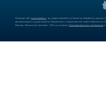
Посещая сайт
boomstarter.ru
, вы предоставляете согласие на обработку данных 
автоматически осуществляется Обществом с ограниченной ответственностью «Б
Москва, Ленинский проспект, 15А) на условиях
Пользовательского соглашения