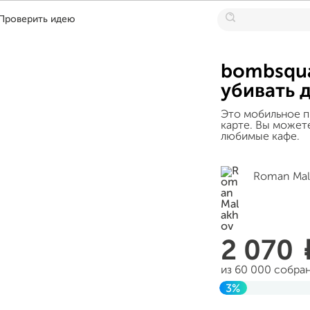
Проверить идею
bombsqua
убивать 
Это мобильное п
карте. Вы можете
любимые кафе.
Roman Mal
2 070
из 60 000 собра
3%
Завершен 03 фе