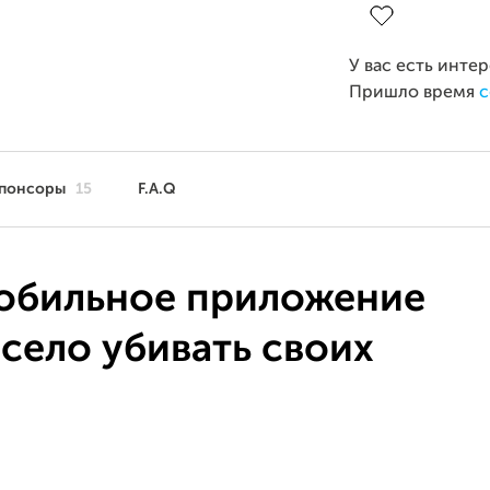
У вас есть инте
Пришло время
с
понсоры
15
F.A.Q
мобильное приложение
село убивать своих