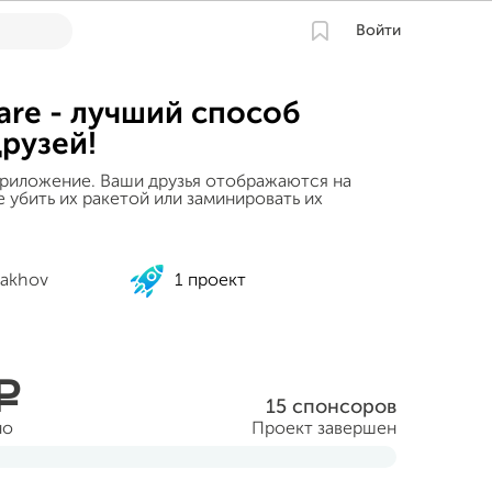
Войти
re - лучший способ
друзей!
риложение. Ваши друзья отображаются на
 убить их ракетой или заминировать их
akhov
1 проект
a
15 спонсоров
но
Проект завершен
враля 2013