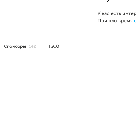
У вас есть инте
Пришло время
с
Спонсоры
142
F.A.Q