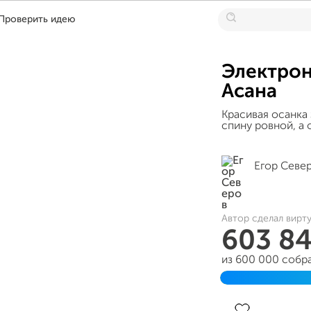
Проверить идею
Электрон
Асана
Красивая осанка 
спину ровной, а 
Егор Севе
Автор сделал вирт
603 8
из 600 000 собр
Завершен 26 но