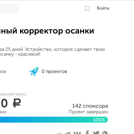
Войти
ный корректор осанки
за 25 дней. Устройство, которое сделает твою
осанку - красивой!
ров
0 проектов
уальный взнос
40
a
142 спонсора
ано
Проект завершен
100%
ября 2016