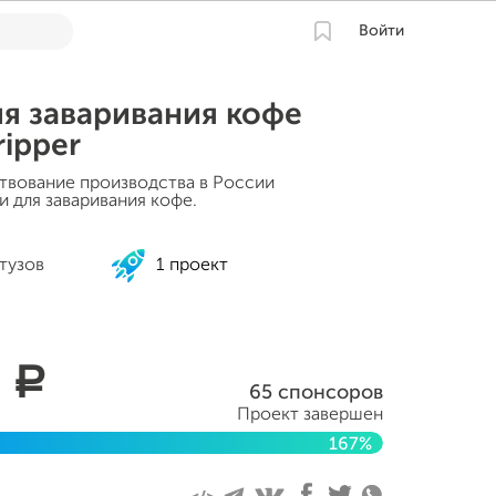
Войти
я заваривания кофе
ripper
твование производства в России
 для заваривания кофе.
тузов
1 проект
0
a
65 спонсоров
Проект завершен
167%
я 2022