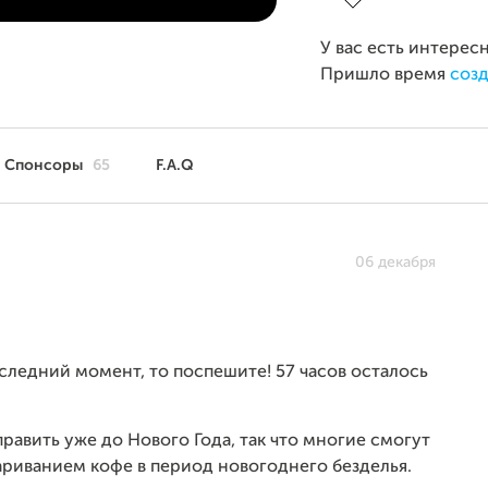
У вас есть интерес
Пришло время
созд
Спонсоры
65
F.A.Q
06 декабря
последний момент, то поспешите! 57 часов осталось
править уже до Нового Года, так что многие смогут
риванием кофе в период новогоднего безделья.