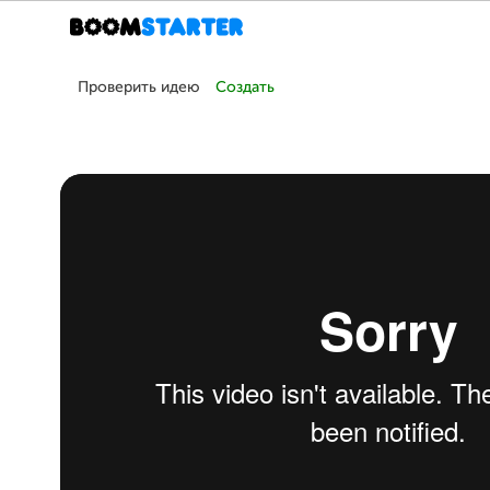
Проверить идею
Создать