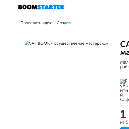
Проверить идею
Создать
C
м
Мал
раб
1
из 