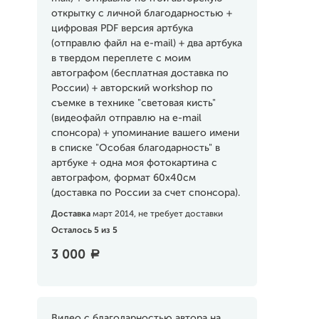
открытку с личной благодарностью +
цифровая PDF версия артбука
(отправлю файл на e-mail) + два артбука
в твердом переплете с моим
автографом (бесплатная доставка по
России) + авторский workshop по
съемке в технике "световая кисть"
(видеофайл отправлю на e-mail
спонсора) + упоминание вашего имени
в списке "Особая благодарность" в
артбуке + одна моя фотокартина с
автографом, формат 60х40см
(доставка по России за счет спонсора).
Доставка
март 2014, не требует доставки
Осталось 5 из 5
3 000
a
Видео с благодарностью автора на