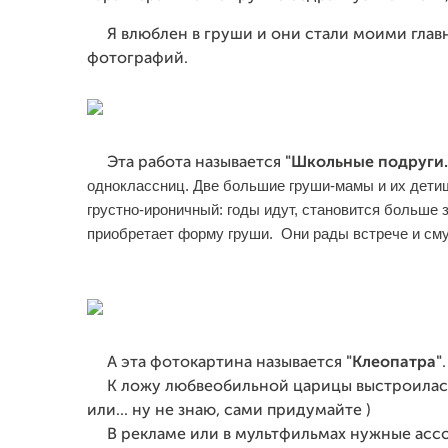
Я влюблен в груши и они стали моими глав
фотографий.
Эта работа называется
"Школьные подруги.
одноклассниц.
Две большие груши-мамы и их детиш
грустно-ироничный: годы идут, становится больше за
приобретает форму груши.
Они рады встрече и сму
А эта фотокартина называется
"Клеопатра"
К ложу любвеобильной царицы выстроилась о
или... ну не знаю, сами придумайте )
В рекламе или в мультфильмах нужные ассоц