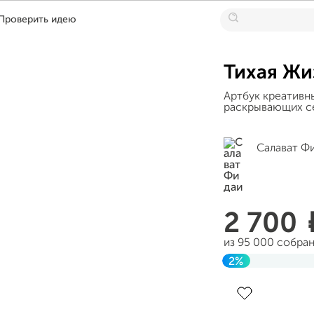
Проверить идею
Тихая Жи
Артбук креативны
раскрывающих с
Салават Ф
2 700
из 95 000 собра
2%
Завершен 21 фе