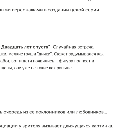
ными персонажами в создании целой серии
встреча
 Двадцать лет спустя".
Случайная
ки, мелкие груши "дички". Сюжет задумывался как
бот, вот и дети появились... фигура полнеет и
щены, они уже не такие как раньше...
.
чередь из ее поклонников или любовников...
иации у зрителя вызывает движущаяся картинка.