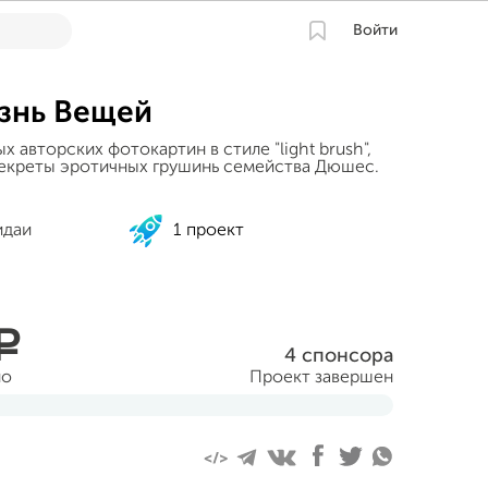
Войти
знь Вещей
х авторских фотокартин в стиле "light brush",
екреты эротичных грушинь семейства Дюшес.
идаи
1 проект
a
4 спонсора
но
Проект завершен
враля 2014