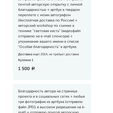
почтой авторскую открытку с личной
благодарностью + артбук в твердом
переплете с моим автографом
(бесплатная доставка по России) +
авторский workshop по съемке в
технике "световая кисть" (видеофайл
отправлю на e-mail спонсора) +
упоминание вашего имени в списке
"Особая благодарность" в артбуке.
Доставка
март 2014, не требует доставки
Куплено 1
1 500
a
Благодарность автора на странице
проекта и в социальных сетях + любые
три фотографии из артбука (отправлю
файл JPEG в высоком разрешении на e-
mail) + отправлю почтой авторскую