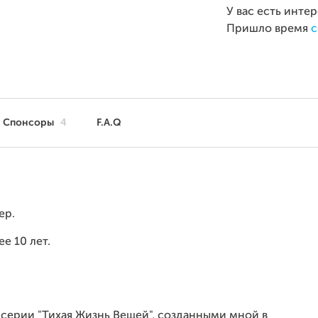
У вас есть инте
Пришло время
с
Спонсоры
4
F.A.Q
ер.
е 10 лет.
 серии "Тихая Жизнь Вещей", созданными мной в