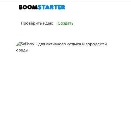
Проверить идею
Создать