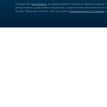
Посещая сайт
boomstarter.ru
, вы предоставляете согласие на обработку данных 
автоматически осуществляется Обществом с ограниченной ответственностью «Б
Москва, Ленинский проспект, 15А) на условиях
Пользовательского соглашения