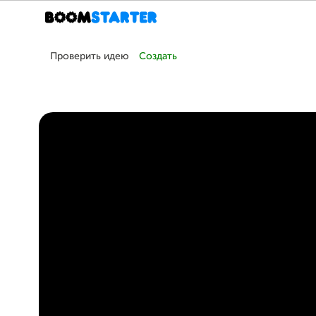
Проверить идею
Создать