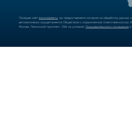
Посещая сайт
boomstarter.ru
, вы предоставляете согласие на обработку данных 
автоматически осуществляется Обществом с ограниченной ответственностью «Б
Москва, Ленинский проспект, 15А) на условиях
Пользовательского соглашения