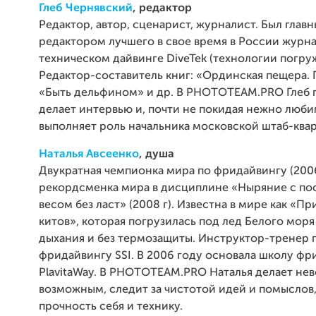
Глеб Чернявский
, редактор
Редактор, автор, сценарист, журналист. Был глав
редактором лучшего в свое время в России журна
техническом дайвинге DiveTek (технологии погру
Редактор-составитель книг: «Ординская пещера. 
«Быть дельфином» и др. В PHOTOTEAM.PRO Глеб 
делает интервью и, почти не покидая нежно люби
выполняет роль начальника московской штаб-ква
Наталья Авсеенко
, душа
Двукратная чемпионка мира по фридайвингу (2006,
рекордсменка мира в дисциплине «Ныряние с п
весом без ласт» (2008 г). Известна в мире как «П
китов», которая погрузилась под лед Белого моря
дыхания и без термозащиты. Инструктор-тренер 
фридайвингу SSI. В 2006 году основала школу фр
PlavitaWay. В PHOTOTEAM.PRO Наталья делает не
возможным, следит за чистотой идей и помыслов,
прочность себя и технику.