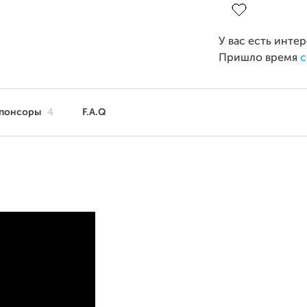
У вас есть инте
Пришло время
с
понсоры
4
F.A.Q