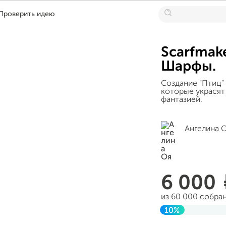
Проверить идею
Scarfmake
Шарфы.
Создание "Птиц"
которые украсят
фантазией.
Ангелина 
6 000
из 60 000 собра
10%
Завершен 30 ма