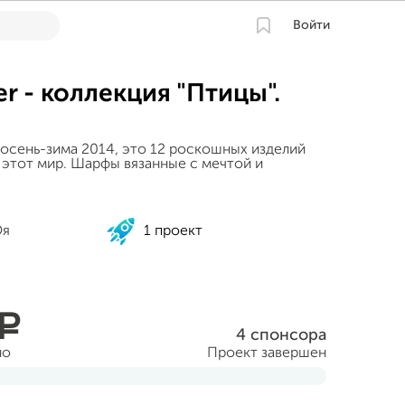
Войти
r - коллекция "Птицы".
 осень-зима 2014, это 12 роскошных изделий
 этот мир. Шарфы вязанные с мечтой и
Оя
1 проект
a
4 спонсора
но
Проект завершен
рта 2014