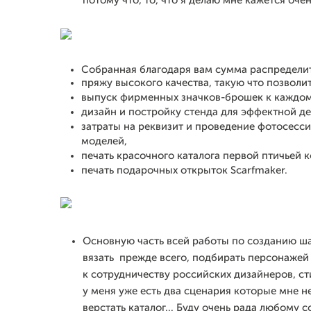
потому что, то, что я делаю мне кажется оче
Собранная благодаря вам сумма распредели
пряжу высокого качества, такую что позвол
выпуск фирменных значков-брошек к каждом
дизайн и постройку стенда для эффектной д
затраты на реквизит и проведение фотосесс
моделей,
печать красочного каталога первой птичьей 
печать подарочных открыток Scarfmaker.
Основную часть всей работы по созданию ша
вязать прежде всего, подбирать персонажей
к сотрудничеству российских дизайнеров, ст
у меня уже есть два сценария которые мне не
верстать каталог... Буду очень рада любому