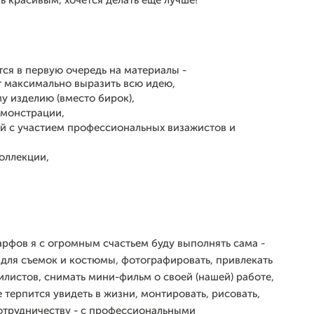
нь красивым, хочется делать еще лучше!
тся в первую очередь
на материалы -
ит максимально выразить всю идею,
у изделию (вместо бирок),
емонстрации,
ий с участием профессиональных визажистов и
коллекции,
рфов я с огромным счастьем буду выполнять сама -
 для съемок и костюмы, фотографировать, привлекать
илистов, снимать мини-фильм о своей (нашей) работе,
 терпится увидеть в жизни, монтировать, рисовать,
 сотрудничеству - с профессиональными