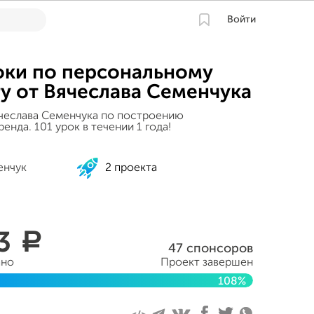
Войти
ки по персональному
у от Вячеслава Семенчука
чеслава Семенчука по построению
енда. 101 урок в течении 1 года!
енчук
2 проекта
13
a
47 спонсоров
ано
Проект завершен
108%
тября 2015