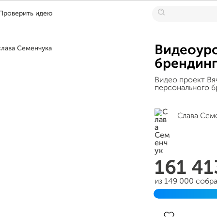
Проверить идею
Видеоуро
брендинг
Видео проект Вя
персонального бр
Слава Сем
161 4
из 149 000 собр
Завершен 01 сен