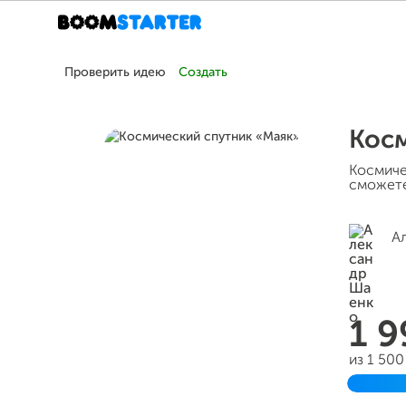
Проверить идею
Создать
Кос
Космиче
сможете 
А
1 
из 1 50
Заверш