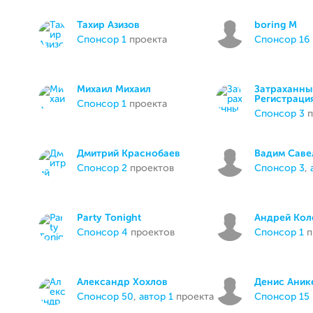
Тахир Азизов
boring M
спонсор 1
проекта
спонсор 16
Михаил Михаил
Затраханны
Регистраци
спонсор 1
проекта
спонсор 3
п
Дмитрий Краснобаев
Вадим Саве
спонсор 2
проектов
спонсор 3
,
Party Tonight
Андрей Кол
спонсор 4
проектов
спонсор 1
п
Александр Хохлов
Денис Аник
спонсор 50
,
автор 1
проекта
спонсор 15