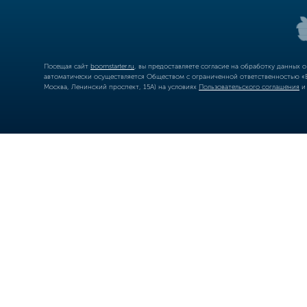
Посещая сайт
boomstarter.ru
, вы предоставляете согласие на обработку данных 
автоматически осуществляется Обществом с ограниченной ответственностью «Б
Москва, Ленинский проспект, 15А) на условиях
Пользовательского соглашения