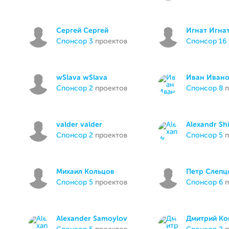
Сергей Сергей
Игнат Игна
спонсор 3
проектов
спонсор 16
wSlava wSlava
Иван Иван
спонсор 2
проектов
спонсор 8
п
valder valder
Alexandr Sh
спонсор 2
проектов
спонсор 5
п
Михаил Кольцов
Петр Слепц
спонсор 5
проектов
спонсор 6
п
Alexander Samoylov
Дмитрий Ко