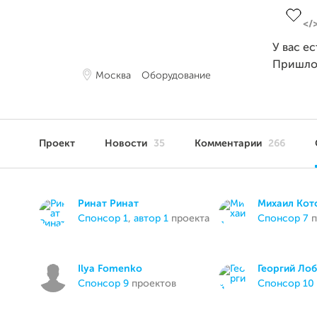
У вас е
Пришло
Москва
Оборудование
Проект
Новости
35
Комментарии
266
Ринат Ринат
Михаил Кот
спонсор 1
,
автор 1
проекта
спонсор 7
п
Ilya Fomenko
Георгий Ло
спонсор 9
проектов
спонсор 10