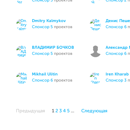
спонсор 5
проектов
спонсор 2
п
Dmitry Kalmykov
Денис Пеше
спонсор 5
проектов
спонсор 6
п
ВЛАДИМИР БОЧКОВ
Александр 
спонсор 5
проектов
спонсор 6
п
Mikhail Ulitin
Iren Kharab
спонсор 6
проектов
спонсор 3
п
Предыдущая
1
2
3
4
5
...
Следующая