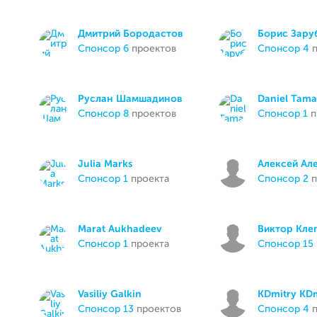
Дмитрий Бородастов
Борис Зару
спонсор 6
проектов
спонсор 4
п
Руслан Шамшадинов
Daniel Tam
спонсор 8
проектов
спонсор 1
п
Julia Marks
Алексей Ал
спонсор 1
проекта
спонсор 2
п
Marat Aukhadeev
Виктор Кле
спонсор 1
проекта
спонсор 15
Vasiliy Galkin
KDmitry KDm
спонсор 13
проектов
спонсор 4
п