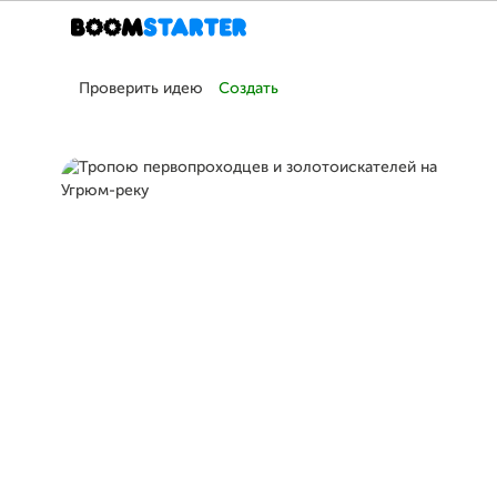
Проверить идею
Создать