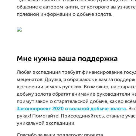
"Где искать золото. Практическое руководство" и 
общение с автором книги, от которого вы узнает
полезной информации о добыче золота.
Мне нужна ваша поддержка
Любая экспедиция требует финансирование госу
меценатов. Друзья, я обращаюсь к вам за поддер
в освоении земель русских. Возможно, на старат
добычу золота обратят внимание руководители н
примут закон о старательской добыче, как во всё
Законопроект 2020 о вольной добыче золота
.
Всё
руках! Помогайте! Присоединяйтесь, станьте уча
уникальной экспедиции.
Спасибо за вашу поддержку проекта.