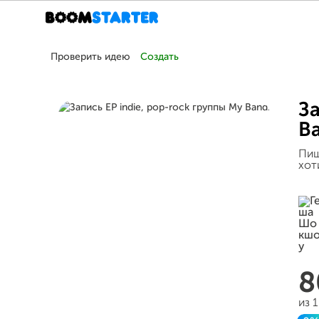
Проверить идею
Создать
За
B
Пиш
хот
8
из 