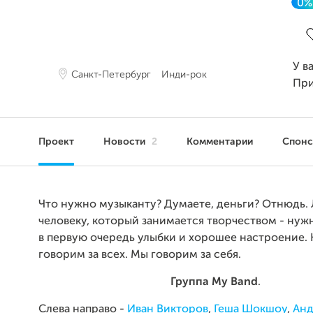
0%
З
У в
Санкт-Петербург
Инди-рок
Пр
Проект
Новости
2
Комментарии
Спон
Что нужно музыканту? Думаете, деньги? Отнюдь.
человеку, который занимается творчеством - нужн
в первую очередь улыбки и хорошее настроение. 
говорим за всех. Мы говорим за себя.
Группа My Band
.
Слева направо -
Иван Викторов
,
Геша Шокшоу
,
Ан