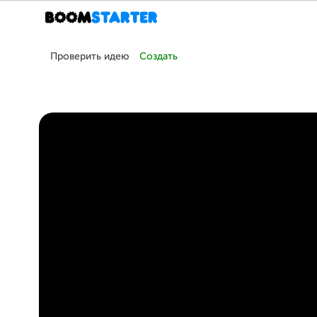
Проверить идею
Создать