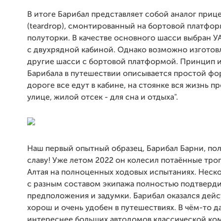
В итоге Барибал представляет собой аналог приц
(teardrop), смонтированный на бортовой платфор
полуторки. В качестве основного шасси выбран У
с двухрядной кабиной. Однако возможно изготов
другие шасси с бортовой платформой. Принцип 
Барибала в путешествии описывается простой фо
дороге все едут в кабине, на стоянке вся жизнь п
улице, жилой отсек - для сна и отдыха".
Наш первый опытный образец, Барибал Барни, пол
славу! Уже летом 2022 он колесил потаённые тро
Алтая на полноценных ходовых испытаниях. Неск
с разным составом экипажа полностью подтверди
предположения и задумки. Барибал оказался дей
хорош и очень удобен в путешествиях. В чём-то д
интереснее больших автодомов классической ко