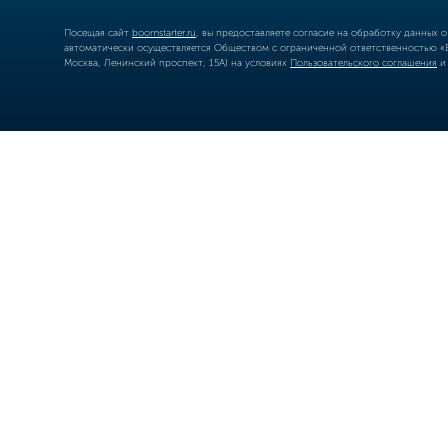
Посещая сайт
boomstarter.ru
, вы предоставляете согласие на обработку данных 
автоматически осуществляется Обществом с ограниченной ответственностью «Б
Москва, Ленинский проспект, 15А) на условиях
Пользовательского соглашения